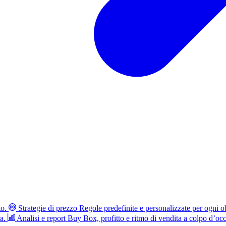
to.
Strategie di prezzo
Regole predefinite e personalizzate per ogni ob
a.
Analisi e report
Buy Box, profitto e ritmo di vendita a colpo d’occ