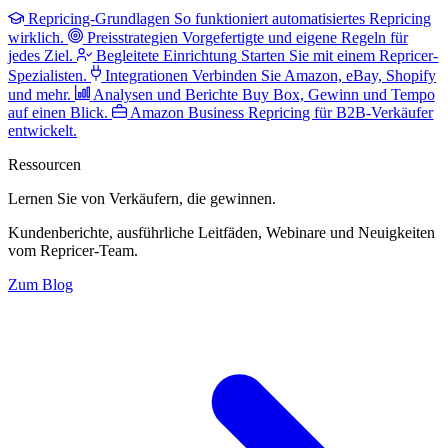
Repricing-Grundlagen
So funktioniert automatisiertes Repricing
wirklich.
Preisstrategien
Vorgefertigte und eigene Regeln für
jedes Ziel.
Begleitete Einrichtung
Starten Sie mit einem Repricer-
Spezialisten.
Integrationen
Verbinden Sie Amazon, eBay, Shopify
und mehr.
Analysen und Berichte
Buy Box, Gewinn und Tempo
auf einen Blick.
Amazon Business
Repricing für B2B-Verkäufer
entwickelt.
Ressourcen
Lernen Sie von Verkäufern,
die gewinnen.
Kundenberichte, ausführliche Leitfäden, Webinare und Neuigkeiten
vom Repricer-Team.
Zum Blog