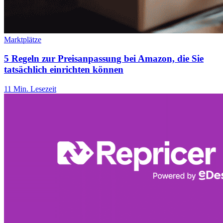
Marktplätze
5 Regeln zur Preisanpassung bei Amazon, die Sie
tatsächlich einrichten können
11 Min. Lesezeit