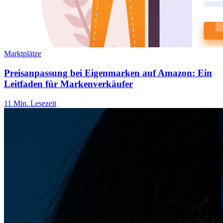
Marktplätze
Preisanpassung bei Eigenmarken auf Amazon: Ein
Leitfaden für Markenverkäufer
11 Min. Lesezeit