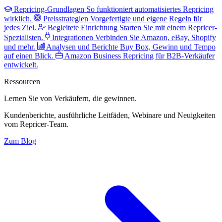
Repricing-Grundlagen
So funktioniert automatisiertes Repricing
wirklich.
Preisstrategien
Vorgefertigte und eigene Regeln für
jedes Ziel.
Begleitete Einrichtung
Starten Sie mit einem Repricer-
Spezialisten.
Integrationen
Verbinden Sie Amazon, eBay, Shopify
und mehr.
Analysen und Berichte
Buy Box, Gewinn und Tempo
auf einen Blick.
Amazon Business
Repricing für B2B-Verkäufer
entwickelt.
Ressourcen
Lernen Sie von Verkäufern,
die gewinnen.
Kundenberichte, ausführliche Leitfäden, Webinare und Neuigkeiten
vom Repricer-Team.
Zum Blog