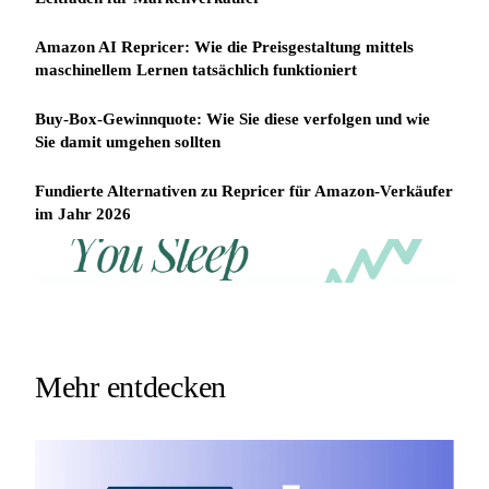
Amazon AI Repricer: Wie die Preisgestaltung mittels
maschinellem Lernen tatsächlich funktioniert
Buy-Box-Gewinnquote: Wie Sie diese verfolgen und wie
Sie damit umgehen sollten
Fundierte Alternativen zu Repricer für Amazon-Verkäufer
im Jahr 2026
REPRICER
Win
Your
competitor
the
drops
Buy
price
Box
at
2am.
while
Mehr entdecken
Repricer.com
you
reacts
sleep
in
seconds.