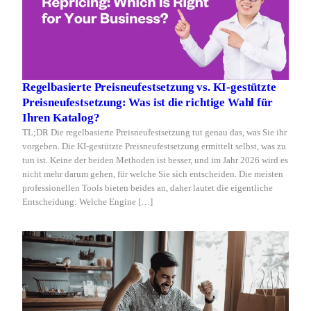
Regelbasierte Preisneufestsetzung vs. KI-gestützte
Preisneufestsetzung: Was ist die richtige Wahl für
Ihren Katalog?
TL;DR Die regelbasierte Preisneufestsetzung tut genau das, was Sie ihr
vorgeben. Die KI-gestützte Preisneufestsetzung ermittelt selbst, was zu
tun ist. Keine der beiden Methoden ist besser, und im Jahr 2026 wird es
nicht mehr darum gehen, für welche Sie sich entscheiden. Die meisten
professionellen Tools bieten beides an, daher lautet die eigentliche
Entscheidung: Welche Engine […]