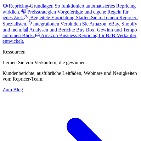
Repricing-Grundlagen
So funktioniert automatisiertes Repricing
wirklich.
Preisstrategien
Vorgefertigte und eigene Regeln für
jedes Ziel.
Begleitete Einrichtung
Starten Sie mit einem Repricer-
Spezialisten.
Integrationen
Verbinden Sie Amazon, eBay, Shopify
und mehr.
Analysen und Berichte
Buy Box, Gewinn und Tempo
auf einen Blick.
Amazon Business
Repricing für B2B-Verkäufer
entwickelt.
Ressourcen
Lernen Sie von Verkäufern,
die gewinnen.
Kundenberichte, ausführliche Leitfäden, Webinare und Neuigkeiten
vom Repricer-Team.
Zum Blog