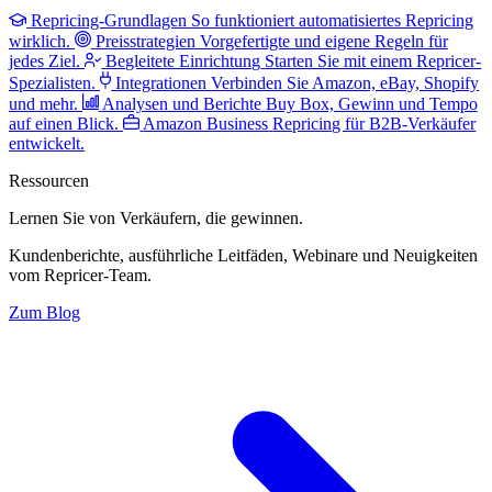
Repricing-Grundlagen
So funktioniert automatisiertes Repricing
wirklich.
Preisstrategien
Vorgefertigte und eigene Regeln für
jedes Ziel.
Begleitete Einrichtung
Starten Sie mit einem Repricer-
Spezialisten.
Integrationen
Verbinden Sie Amazon, eBay, Shopify
und mehr.
Analysen und Berichte
Buy Box, Gewinn und Tempo
auf einen Blick.
Amazon Business
Repricing für B2B-Verkäufer
entwickelt.
Ressourcen
Lernen Sie von Verkäufern,
die gewinnen.
Kundenberichte, ausführliche Leitfäden, Webinare und Neuigkeiten
vom Repricer-Team.
Zum Blog