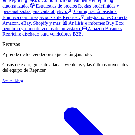
Repricing básico
Cómo funciona realmente el repricing
automatizado.
Estrategias de precios
Reglas predefinidas y
personalizadas para cada objetivo.
Configuración asistida
Empieza con un especialista de Repricer.
Integraciones
Conecta
Amazon, eBay, Shopify y más.
Análisis e informes
Buy Box,
beneficio y ritmo de ventas de un vistazo.
Amazon Business
Repricing diseñado para vendedores B2B.
Recursos
Aprende de los vendedores
que están ganando.
Casos de éxito, guías detalladas, webinars y las últimas novedades
del equipo de Repricer.
Ver el blog