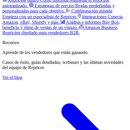
Repricing básico
Cómo funciona realmente el repricing
automatizado.
Estrategias de precios
Reglas predefinidas y
personalizadas para cada objetivo.
Configuración asistida
Empieza con un especialista de Repricer.
Integraciones
Conecta
Amazon, eBay, Shopify y más.
Análisis e informes
Buy Box,
beneficio y ritmo de ventas de un vistazo.
Amazon Business
Repricing diseñado para vendedores B2B.
Recursos
Aprende de los vendedores
que están ganando.
Casos de éxito, guías detalladas, webinars y las últimas novedades
del equipo de Repricer.
Ver el blog