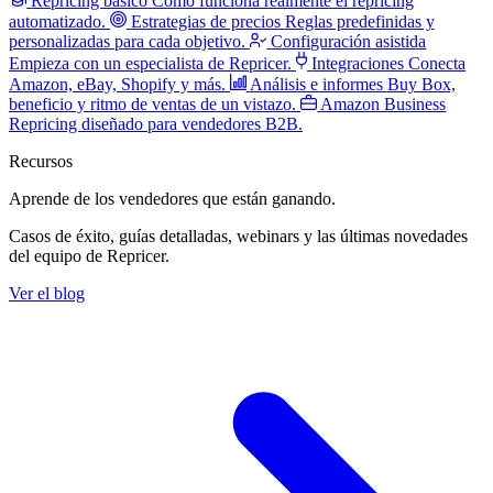
Repricing básico
Cómo funciona realmente el repricing
automatizado.
Estrategias de precios
Reglas predefinidas y
personalizadas para cada objetivo.
Configuración asistida
Empieza con un especialista de Repricer.
Integraciones
Conecta
Amazon, eBay, Shopify y más.
Análisis e informes
Buy Box,
beneficio y ritmo de ventas de un vistazo.
Amazon Business
Repricing diseñado para vendedores B2B.
Recursos
Aprende de los vendedores
que están ganando.
Casos de éxito, guías detalladas, webinars y las últimas novedades
del equipo de Repricer.
Ver el blog