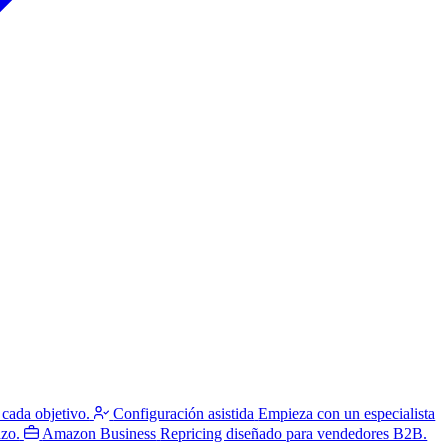
 cada objetivo.
Configuración asistida
Empieza con un especialista
azo.
Amazon Business
Repricing diseñado para vendedores B2B.