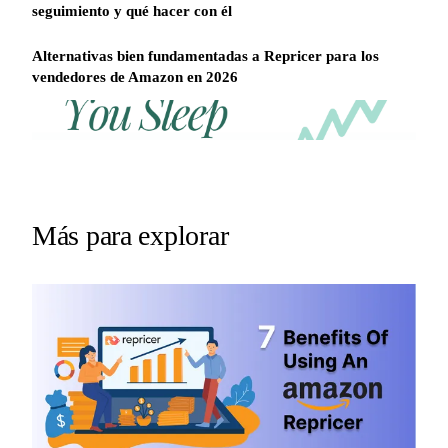
seguimiento y qué hacer con él
Alternativas bien fundamentadas a Repricer para los
vendedores de Amazon en 2026
REPRICER
Win
Your
competitor
the
drops
Buy
price
Box
at
2am.
while
Más para explorar
Repricer.com
you
reacts
sleep
in
seconds.