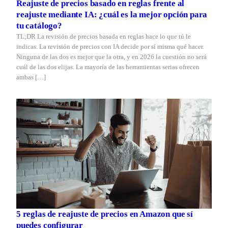
Reajuste de precios basado en reglas frente al
reajuste mediante IA: ¿cuál es la mejor opción para
tu catálogo?
TL;DR La revisión de precios basada en reglas hace lo que tú le
indicas. La revisión de precios con IA decide por sí misma qué hacer.
Ninguna de las dos es mejor que la otra, y en 2026 la cuestión no será
cuál de las dos elijas. La mayoría de las herramientas serias ofrecen
ambas […]
5 reglas de reajuste de precios en Amazon que sí
puedes configurar