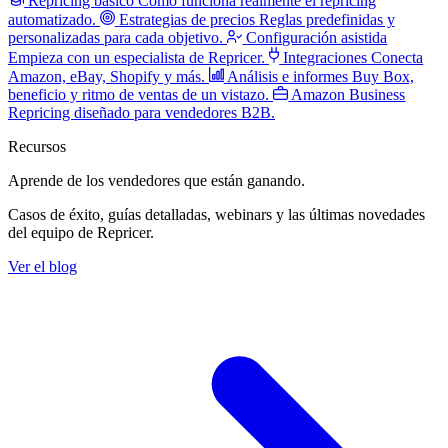
Repricing básico
Cómo funciona realmente el repricing
automatizado.
Estrategias de precios
Reglas predefinidas y
personalizadas para cada objetivo.
Configuración asistida
Empieza con un especialista de Repricer.
Integraciones
Conecta
Amazon, eBay, Shopify y más.
Análisis e informes
Buy Box,
beneficio y ritmo de ventas de un vistazo.
Amazon Business
Repricing diseñado para vendedores B2B.
Recursos
Aprende de los vendedores
que están ganando.
Casos de éxito, guías detalladas, webinars y las últimas novedades
del equipo de Repricer.
Ver el blog