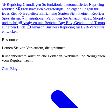
Repricing-Grundlagen
So funktioniert automatisiertes Repricing
wirklich.
Preisstrategien
Vorgefertigte und eigene Regeln für
jedes Ziel.
Begleitete Einrichtung
Starten Sie mit einem Repricer-
Spezialisten.
Integrationen
Verbinden Sie Amazon, eBay, Shopify
und mehr.
Analysen und Berichte
Buy Box, Gewinn und Tempo
auf einen Blick.
Amazon Business
Repricing für B2B-Verkäufer
entwickelt.
Ressourcen
Lernen Sie von Verkäufern,
die gewinnen.
Kundenberichte, ausführliche Leitfäden, Webinare und Neuigkeiten
vom Repricer-Team.
Zum Blog