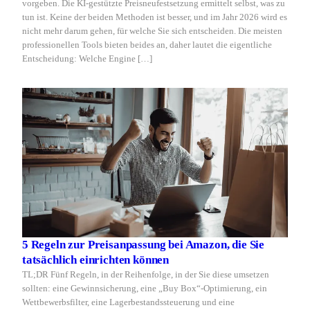
vorgeben. Die KI-gestützte Preisneufestsetzung ermittelt selbst, was zu
tun ist. Keine der beiden Methoden ist besser, und im Jahr 2026 wird es
nicht mehr darum gehen, für welche Sie sich entscheiden. Die meisten
professionellen Tools bieten beides an, daher lautet die eigentliche
Entscheidung: Welche Engine […]
5 Regeln zur Preisanpassung bei Amazon, die Sie
tatsächlich einrichten können
TL;DR Fünf Regeln, in der Reihenfolge, in der Sie diese umsetzen
sollten: eine Gewinnsicherung, eine „Buy Box“-Optimierung, ein
Wettbewerbsfilter, eine Lagerbestandssteuerung und eine