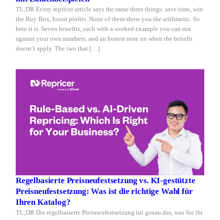
TL;DR Every repricer article says the same three things: save time, win
the Buy Box, boost profits. None of them show you the arithmetic. So
here it is. Seven benefits, each with a worked example you can run
against your own numbers, and an honest note on when the benefit
doesn’t apply. The two that […]
Regelbasierte Preisneufestsetzung vs. KI-gestützte
Preisneufestsetzung: Was ist die richtige Wahl für
Ihren Katalog?
TL;DR Die regelbasierte Preisneufestsetzung tut genau das, was Sie ihr