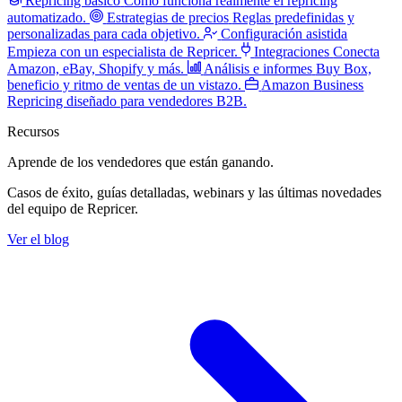
Repricing básico
Cómo funciona realmente el repricing
automatizado.
Estrategias de precios
Reglas predefinidas y
personalizadas para cada objetivo.
Configuración asistida
Empieza con un especialista de Repricer.
Integraciones
Conecta
Amazon, eBay, Shopify y más.
Análisis e informes
Buy Box,
beneficio y ritmo de ventas de un vistazo.
Amazon Business
Repricing diseñado para vendedores B2B.
Recursos
Aprende de los vendedores
que están ganando.
Casos de éxito, guías detalladas, webinars y las últimas novedades
del equipo de Repricer.
Ver el blog