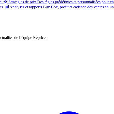
é.
Stratégies de prix
Des règles prédéfinies et personnalisées pour ch
us.
Analyses et rapports
Buy Box, profit et cadence des ventes en un
ctualités de l’équipe Repricer.