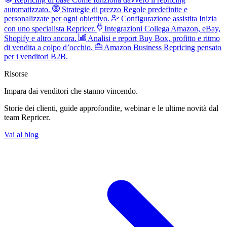
automatizzato.
Strategie di prezzo
Regole predefinite e
personalizzate per ogni obiettivo.
Configurazione assistita
Inizia
con uno specialista Repricer.
Integrazioni
Collega Amazon, eBay,
Shopify e altro ancora.
Analisi e report
Buy Box, profitto e ritmo
di vendita a colpo d’occhio.
Amazon Business
Repricing pensato
per i venditori B2B.
Risorse
Impara dai venditori
che stanno vincendo.
Storie dei clienti, guide approfondite, webinar e le ultime novità dal
team Repricer.
Vai al blog