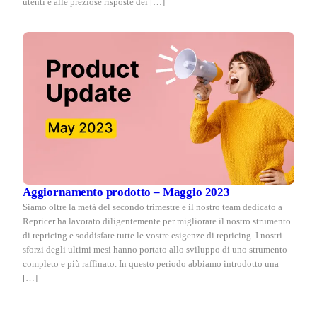
utenti e alle preziose risposte dei […]
Aggiornamento prodotto – Maggio 2023
Siamo oltre la metà del secondo trimestre e il nostro team dedicato a
Repricer ha lavorato diligentemente per migliorare il nostro strumento
di repricing e soddisfare tutte le vostre esigenze di repricing. I nostri
sforzi degli ultimi mesi hanno portato allo sviluppo di uno strumento
completo e più raffinato. In questo periodo abbiamo introdotto una
[…]