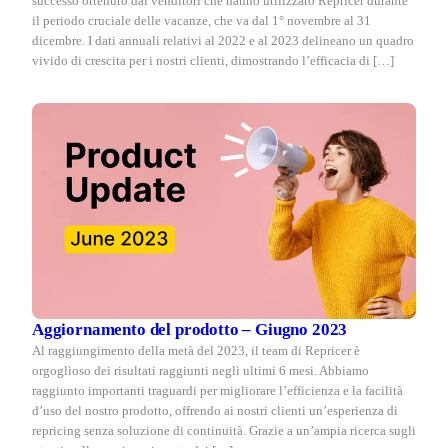
successo ottenuto dai venditori che hanno utilizzato Repricer durante
il periodo cruciale delle vacanze, che va dal 1° novembre al 31
dicembre. I dati annuali relativi al 2022 e al 2023 delineano un quadro
vivido di crescita per i nostri clienti, dimostrando l’efficacia di […]
Aggiornamento del prodotto – Giugno 2023
Al raggiungimento della metà del 2023, il team di Repricer è
orgoglioso dei risultati raggiunti negli ultimi 6 mesi. Abbiamo
raggiunto importanti traguardi per migliorare l’efficienza e la facilità
d’uso del nostro prodotto, offrendo ai nostri clienti un’esperienza di
repricing senza soluzione di continuità. Grazie a un’ampia ricerca sugli