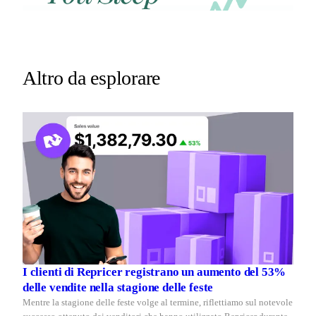
REPRICER
Win
Your
competitor
the
drops
Buy
price
Box
at
2am.
while
Altro da esplorare
Repricer.com
you
reacts
sleep
in
seconds.
I clienti di Repricer registrano un aumento del 53%
delle vendite nella stagione delle feste
Mentre la stagione delle feste volge al termine, riflettiamo sul notevole