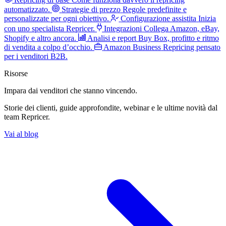
automatizzato.
Strategie di prezzo
Regole predefinite e
personalizzate per ogni obiettivo.
Configurazione assistita
Inizia
con uno specialista Repricer.
Integrazioni
Collega Amazon, eBay,
Shopify e altro ancora.
Analisi e report
Buy Box, profitto e ritmo
di vendita a colpo d’occhio.
Amazon Business
Repricing pensato
per i venditori B2B.
Risorse
Impara dai venditori
che stanno vincendo.
Storie dei clienti, guide approfondite, webinar e le ultime novità dal
team Repricer.
Vai al blog