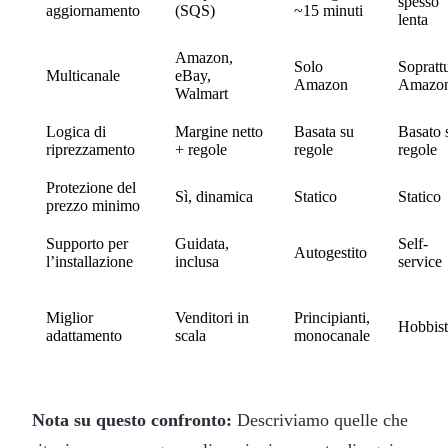
spesso
aggiornamento
(SQS)
~15 minuti
lenta
Amazon,
Solo
Sopratt
Multicanale
eBay,
Amazon
Amazo
Walmart
Logica di
Margine netto
Basata su
Basato 
riprezzamento
+ regole
regole
regole
Protezione del
Sì, dinamica
Statico
Statico
prezzo minimo
Supporto per
Guidata,
Self-
Autogestito
l’installazione
inclusa
service
Miglior
Venditori in
Principianti,
Hobbist
adattamento
scala
monocanale
Nota su questo confronto:
Descriviamo quelle che