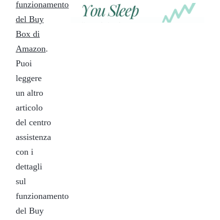
funzionamento
REPRICER
Win
Your
del Buy
competitor
the
Box di
drops
Buy
price
Amazon
.
Box
at
2am.
Puoi
while
Repricer.com
you
leggere
reacts
sleep
in
un altro
seconds.
articolo
del centro
assistenza
con i
dettagli
sul
funzionamento
del Buy