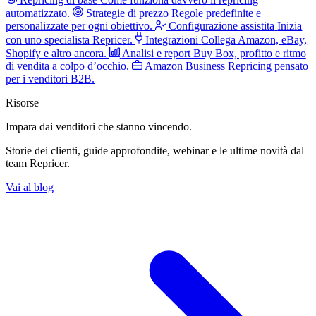
automatizzato.
Strategie di prezzo
Regole predefinite e
personalizzate per ogni obiettivo.
Configurazione assistita
Inizia
con uno specialista Repricer.
Integrazioni
Collega Amazon, eBay,
Shopify e altro ancora.
Analisi e report
Buy Box, profitto e ritmo
di vendita a colpo d’occhio.
Amazon Business
Repricing pensato
per i venditori B2B.
Risorse
Impara dai venditori
che stanno vincendo.
Storie dei clienti, guide approfondite, webinar e le ultime novità dal
team Repricer.
Vai al blog