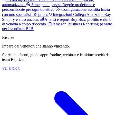
automatizzato.
Strategie di prezzo
Regole predefinite e
personalizzate per ogni obiettivo.
Configurazione assistita
Inizia
con uno specialista Repricer.
Integrazioni
Collega Amazon, eBay,
Shopify e altro ancora.
Analisi e report
Buy Box, profitto e ritmo
di vendita a colpo d’occhio.
Amazon Business
Repricing pensato
per i venditori B2B.
Risorse
Impara dai venditori
che stanno vincendo.
Storie dei clienti, guide approfondite, webinar e le ultime novità dal
team Repricer.
Vai al blog