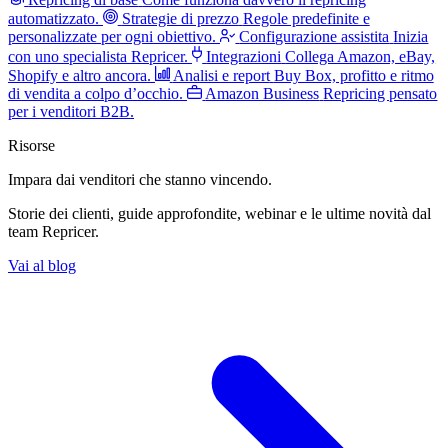
automatizzato.
Strategie di prezzo
Regole predefinite e
personalizzate per ogni obiettivo.
Configurazione assistita
Inizia
con uno specialista Repricer.
Integrazioni
Collega Amazon, eBay,
Shopify e altro ancora.
Analisi e report
Buy Box, profitto e ritmo
di vendita a colpo d’occhio.
Amazon Business
Repricing pensato
per i venditori B2B.
Risorse
Impara dai venditori
che stanno vincendo.
Storie dei clienti, guide approfondite, webinar e le ultime novità dal
team Repricer.
Vai al blog