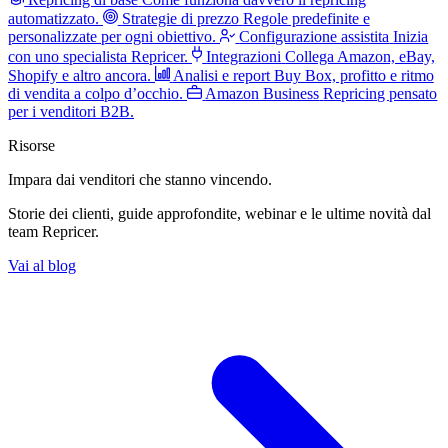
automatizzato.
Strategie di prezzo
Regole predefinite e
personalizzate per ogni obiettivo.
Configurazione assistita
Inizia
con uno specialista Repricer.
Integrazioni
Collega Amazon, eBay,
Shopify e altro ancora.
Analisi e report
Buy Box, profitto e ritmo
di vendita a colpo d’occhio.
Amazon Business
Repricing pensato
per i venditori B2B.
Risorse
Impara dai venditori
che stanno vincendo.
Storie dei clienti, guide approfondite, webinar e le ultime novità dal
team Repricer.
Vai al blog