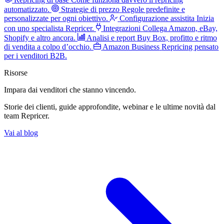
automatizzato.
Strategie di prezzo
Regole predefinite e
personalizzate per ogni obiettivo.
Configurazione assistita
Inizia
con uno specialista Repricer.
Integrazioni
Collega Amazon, eBay,
Shopify e altro ancora.
Analisi e report
Buy Box, profitto e ritmo
di vendita a colpo d’occhio.
Amazon Business
Repricing pensato
per i venditori B2B.
Risorse
Impara dai venditori
che stanno vincendo.
Storie dei clienti, guide approfondite, webinar e le ultime novità dal
team Repricer.
Vai al blog