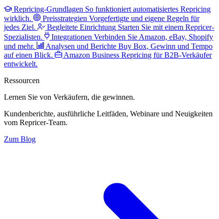
Repricing-Grundlagen
So funktioniert automatisiertes Repricing
wirklich.
Preisstrategien
Vorgefertigte und eigene Regeln für
jedes Ziel.
Begleitete Einrichtung
Starten Sie mit einem Repricer-
Spezialisten.
Integrationen
Verbinden Sie Amazon, eBay, Shopify
und mehr.
Analysen und Berichte
Buy Box, Gewinn und Tempo
auf einen Blick.
Amazon Business
Repricing für B2B-Verkäufer
entwickelt.
Ressourcen
Lernen Sie von Verkäufern,
die gewinnen.
Kundenberichte, ausführliche Leitfäden, Webinare und Neuigkeiten
vom Repricer-Team.
Zum Blog