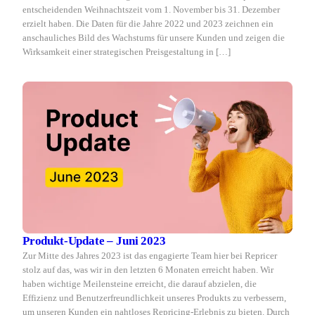
entscheidenden Weihnachtszeit vom 1. November bis 31. Dezember
erzielt haben. Die Daten für die Jahre 2022 und 2023 zeichnen ein
anschauliches Bild des Wachstums für unsere Kunden und zeigen die
Wirksamkeit einer strategischen Preisgestaltung in […]
Produkt-Update – Juni 2023
Zur Mitte des Jahres 2023 ist das engagierte Team hier bei Repricer
stolz auf das, was wir in den letzten 6 Monaten erreicht haben. Wir
haben wichtige Meilensteine erreicht, die darauf abzielen, die
Effizienz und Benutzerfreundlichkeit unseres Produkts zu verbessern,
um unseren Kunden ein nahtloses Repricing-Erlebnis zu bieten. Durch