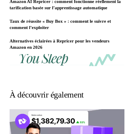
Amazon AI Repricer : comment fonctionne réellement la
tarification basée sur l’apprentissage automatique
Taux de réussite « Buy Box » : comment le suivre et
comment l’exploiter
Alternatives éclairées à Repricer pour les vendeurs
Amazon en 2026
REPRICER
Win
Your
competitor
the
drops
Buy
price
Box
at
2am.
while
À découvrir également
Repricer.com
you
reacts
sleep
in
seconds.