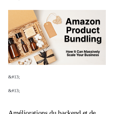
&#13;
&#13;
Améliorations du backend et de