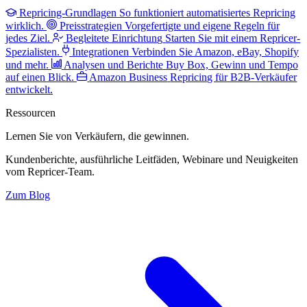
Repricing-Grundlagen
So funktioniert automatisiertes Repricing
wirklich.
Preisstrategien
Vorgefertigte und eigene Regeln für
jedes Ziel.
Begleitete Einrichtung
Starten Sie mit einem Repricer-
Spezialisten.
Integrationen
Verbinden Sie Amazon, eBay, Shopify
und mehr.
Analysen und Berichte
Buy Box, Gewinn und Tempo
auf einen Blick.
Amazon Business
Repricing für B2B-Verkäufer
entwickelt.
Ressourcen
Lernen Sie von Verkäufern,
die gewinnen.
Kundenberichte, ausführliche Leitfäden, Webinare und Neuigkeiten
vom Repricer-Team.
Zum Blog