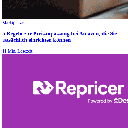
Marktplätze
5 Regeln zur Preisanpassung bei Amazon, die Sie
tatsächlich einrichten können
11 Min. Lesezeit