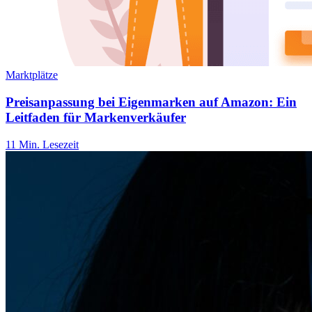
Marktplätze
Preisanpassung bei Eigenmarken auf Amazon: Ein
Leitfaden für Markenverkäufer
11 Min. Lesezeit