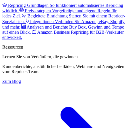
Repricing-Grundlagen
So funktioniert automatisiertes Repricing
wirklich.
Preisstrategien
Vorgefertigte und eigene Regeln für
jedes Ziel.
Begleitete Einrichtung
Starten Sie mit einem Repricer-
Spezialisten.
Integrationen
Verbinden Sie Amazon, eBay, Shopify
und mehr.
Analysen und Berichte
Buy Box, Gewinn und Tempo
auf einen Blick.
Amazon Business
Repricing für B2B-Verkäufer
entwickelt.
Ressourcen
Lernen Sie von Verkäufern,
die gewinnen.
Kundenberichte, ausführliche Leitfäden, Webinare und Neuigkeiten
vom Repricer-Team.
Zum Blog