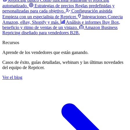
Repricing básico
Cómo funciona realmente el repricing
automatizado.
Estrategias de precios
Reglas predefinidas y
personalizadas para cada objetivo.
Configuración asistida
Empieza con un especialista de Repricer.
Integraciones
Conecta
Amazon, eBay, Shopify y más.
Análisis e informes
Buy Box,
beneficio y ritmo de ventas de un vistazo.
Amazon Business
Repricing diseñado para vendedores B2B.
Recursos
Aprende de los vendedores
que están ganando.
Casos de éxito, guías detalladas, webinars y las últimas novedades
del equipo de Repricer.
Ver el blog