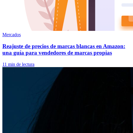
Mercados
Reajuste de precios de marcas blancas en Amazon:
una guía para vendedores de marcas propias
11 min de lectura