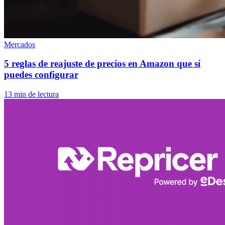
Mercados
5 reglas de reajuste de precios en Amazon que sí
puedes configurar
13 min de lectura