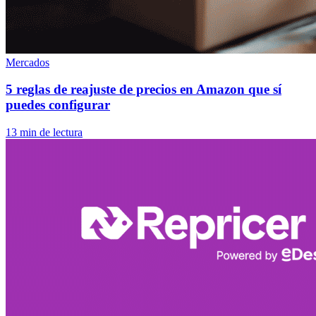
Mercados
5 reglas de reajuste de precios en Amazon que sí
puedes configurar
13 min de lectura