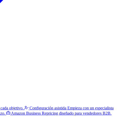
 cada objetivo.
Configuración asistida
Empieza con un especialista
azo.
Amazon Business
Repricing diseñado para vendedores B2B.