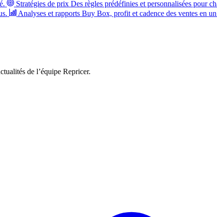
é.
Stratégies de prix
Des règles prédéfinies et personnalisées pour ch
us.
Analyses et rapports
Buy Box, profit et cadence des ventes en un
ctualités de l’équipe Repricer.