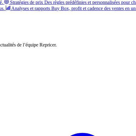
é.
Stratégies de prix
Des règles prédéfinies et personnalisées pour ch
us.
Analyses et rapports
Buy Box, profit et cadence des ventes en un
ctualités de l’équipe Repricer.