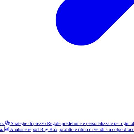
to.
Strategie di prezzo
Regole predefinite e personalizzate per ogni ob
a.
Analisi e report
Buy Box, profitto e ritmo di vendita a colpo d’occ