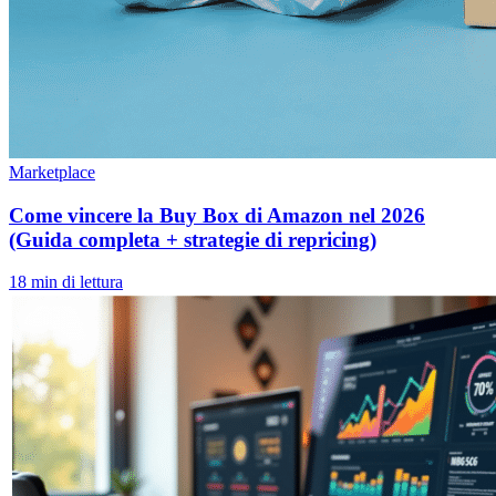
Marketplace
Come vincere la Buy Box di Amazon nel 2026
(Guida completa + strategie di repricing)
18 min di lettura