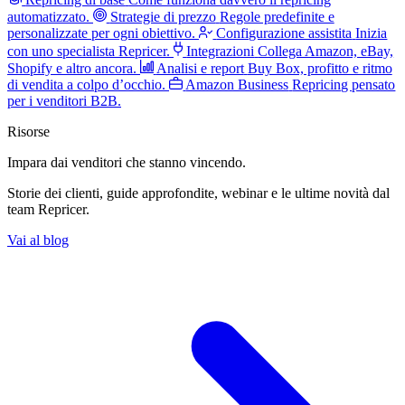
automatizzato.
Strategie di prezzo
Regole predefinite e
personalizzate per ogni obiettivo.
Configurazione assistita
Inizia
con uno specialista Repricer.
Integrazioni
Collega Amazon, eBay,
Shopify e altro ancora.
Analisi e report
Buy Box, profitto e ritmo
di vendita a colpo d’occhio.
Amazon Business
Repricing pensato
per i venditori B2B.
Risorse
Impara dai venditori
che stanno vincendo.
Storie dei clienti, guide approfondite, webinar e le ultime novità dal
team Repricer.
Vai al blog