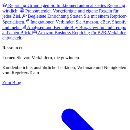
Repricing-Grundlagen
So funktioniert automatisiertes Repricing
wirklich.
Preisstrategien
Vorgefertigte und eigene Regeln für
jedes Ziel.
Begleitete Einrichtung
Starten Sie mit einem Repricer-
Spezialisten.
Integrationen
Verbinden Sie Amazon, eBay, Shopify
und mehr.
Analysen und Berichte
Buy Box, Gewinn und Tempo
auf einen Blick.
Amazon Business
Repricing für B2B-Verkäufer
entwickelt.
Ressourcen
Lernen Sie von Verkäufern,
die gewinnen.
Kundenberichte, ausführliche Leitfäden, Webinare und Neuigkeiten
vom Repricer-Team.
Zum Blog