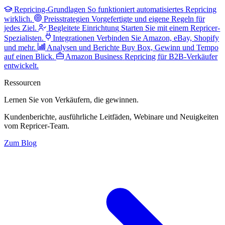
Repricing-Grundlagen
So funktioniert automatisiertes Repricing
wirklich.
Preisstrategien
Vorgefertigte und eigene Regeln für
jedes Ziel.
Begleitete Einrichtung
Starten Sie mit einem Repricer-
Spezialisten.
Integrationen
Verbinden Sie Amazon, eBay, Shopify
und mehr.
Analysen und Berichte
Buy Box, Gewinn und Tempo
auf einen Blick.
Amazon Business
Repricing für B2B-Verkäufer
entwickelt.
Ressourcen
Lernen Sie von Verkäufern,
die gewinnen.
Kundenberichte, ausführliche Leitfäden, Webinare und Neuigkeiten
vom Repricer-Team.
Zum Blog