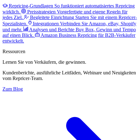
Repricing-Grundlagen
So funktioniert automatisiertes Repricing
wirklich.
Preisstrategien
Vorgefertigte und eigene Regeln für
jedes Ziel.
Begleitete Einrichtung
Starten Sie mit einem Repricer-
Spezialisten.
Integrationen
Verbinden Sie Amazon, eBay, Shopify
und mehr.
Analysen und Berichte
Buy Box, Gewinn und Tempo
auf einen Blick.
Amazon Business
Repricing für B2B-Verkäufer
entwickelt.
Ressourcen
Lernen Sie von Verkäufern,
die gewinnen.
Kundenberichte, ausführliche Leitfäden, Webinare und Neuigkeiten
vom Repricer-Team.
Zum Blog