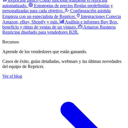
Repricing básico
Cómo funciona realmente el repricing
automatizado.
Estrategias de precios
Reglas predefinidas y
personalizadas para cada objetivo.
Configuración asistida
Empieza con un especialista de Repricer.
Integraciones
Conecta
Amazon, eBay, Shopify y más.
Análisis e informes
Buy Box,
beneficio y ritmo de ventas de un vistazo.
Amazon Business
Repricing diseñado para vendedores B2B.
Recursos
Aprende de los vendedores
que están ganando.
Casos de éxito, guías detalladas, webinars y las últimas novedades
del equipo de Repricer.
Ver el blog