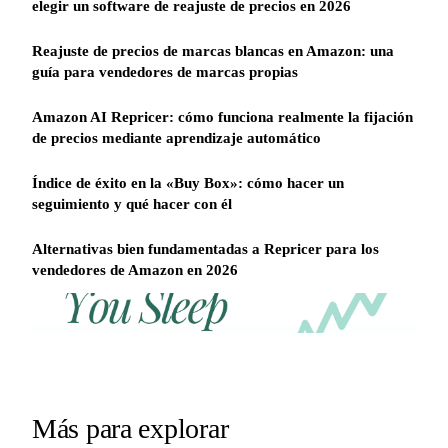
elegir un software de reajuste de precios en 2026
Reajuste de precios de marcas blancas en Amazon: una
guía para vendedores de marcas propias
Amazon AI Repricer: cómo funciona realmente la fijación
de precios mediante aprendizaje automático
Índice de éxito en la «Buy Box»: cómo hacer un
seguimiento y qué hacer con él
Alternativas bien fundamentadas a Repricer para los
vendedores de Amazon en 2026
REPRICER
Win
Your
competitor
the
drops
Buy
price
Box
at
2am.
while
Más para explorar
Repricer.com
you
reacts