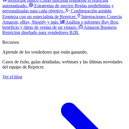
Repricing básico
Cómo funciona realmente el repricing
automatizado.
Estrategias de precios
Reglas predefinidas y
personalizadas para cada objetivo.
Configuración asistida
Empieza con un especialista de Repricer.
Integraciones
Conecta
Amazon, eBay, Shopify y más.
Análisis e informes
Buy Box,
beneficio y ritmo de ventas de un vistazo.
Amazon Business
Repricing diseñado para vendedores B2B.
Recursos
Aprende de los vendedores
que están ganando.
Casos de éxito, guías detalladas, webinars y las últimas novedades
del equipo de Repricer.
Ver el blog