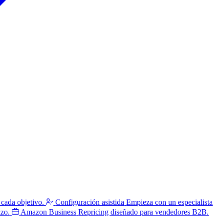
 cada objetivo.
Configuración asistida
Empieza con un especialista
azo.
Amazon Business
Repricing diseñado para vendedores B2B.