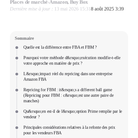
Places de marché
›
Amazon, Buy Box
Dernière mise à jour :
13 mai 2026 15:31
8 août 2025 3:39
Sommaire
Quelle est la différence entre FBA et FBM ?
Pourquoi votre méthode d&rsquo;exécution modifie-t-elle
votre approche en matière de prix ?
L&rsquo;impact réel du repricing dans une entreprise
Amazon FBA
Repricing for FBM : it&rsquo;s a different ball game
(Repricing pour FBM : c&rsquo;est une autre paire de
manches)
Qu&rsquo;en est-il de l&rsquo;option Prime remplie par le
vendeur ?
Principales considérations relatives à la refonte des prix
pour les vendeurs FBA