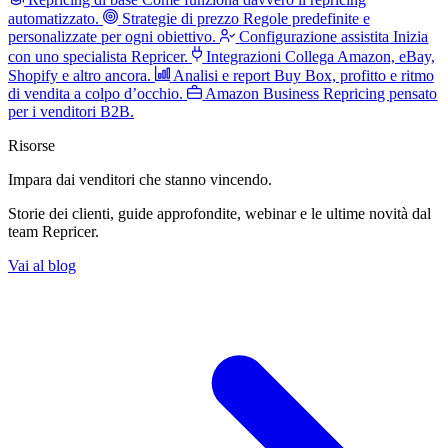
automatizzato.
Strategie di prezzo
Regole predefinite e
personalizzate per ogni obiettivo.
Configurazione assistita
Inizia
con uno specialista Repricer.
Integrazioni
Collega Amazon, eBay,
Shopify e altro ancora.
Analisi e report
Buy Box, profitto e ritmo
di vendita a colpo d’occhio.
Amazon Business
Repricing pensato
per i venditori B2B.
Risorse
Impara dai venditori
che stanno vincendo.
Storie dei clienti, guide approfondite, webinar e le ultime novità dal
team Repricer.
Vai al blog