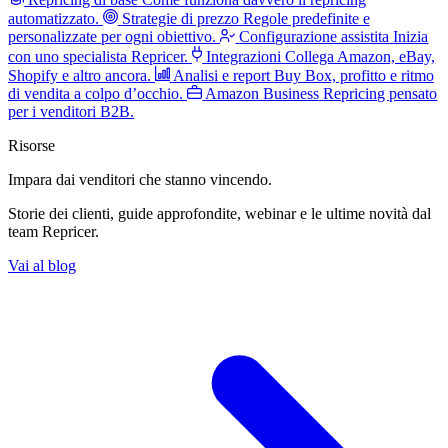
automatizzato.
Strategie di prezzo
Regole predefinite e
personalizzate per ogni obiettivo.
Configurazione assistita
Inizia
con uno specialista Repricer.
Integrazioni
Collega Amazon, eBay,
Shopify e altro ancora.
Analisi e report
Buy Box, profitto e ritmo
di vendita a colpo d’occhio.
Amazon Business
Repricing pensato
per i venditori B2B.
Risorse
Impara dai venditori
che stanno vincendo.
Storie dei clienti, guide approfondite, webinar e le ultime novità dal
team Repricer.
Vai al blog