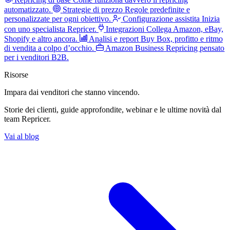
automatizzato.
Strategie di prezzo
Regole predefinite e
personalizzate per ogni obiettivo.
Configurazione assistita
Inizia
con uno specialista Repricer.
Integrazioni
Collega Amazon, eBay,
Shopify e altro ancora.
Analisi e report
Buy Box, profitto e ritmo
di vendita a colpo d’occhio.
Amazon Business
Repricing pensato
per i venditori B2B.
Risorse
Impara dai venditori
che stanno vincendo.
Storie dei clienti, guide approfondite, webinar e le ultime novità dal
team Repricer.
Vai al blog