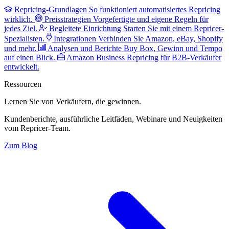
Repricing-Grundlagen
So funktioniert automatisiertes Repricing
wirklich.
Preisstrategien
Vorgefertigte und eigene Regeln für
jedes Ziel.
Begleitete Einrichtung
Starten Sie mit einem Repricer-
Spezialisten.
Integrationen
Verbinden Sie Amazon, eBay, Shopify
und mehr.
Analysen und Berichte
Buy Box, Gewinn und Tempo
auf einen Blick.
Amazon Business
Repricing für B2B-Verkäufer
entwickelt.
Ressourcen
Lernen Sie von Verkäufern,
die gewinnen.
Kundenberichte, ausführliche Leitfäden, Webinare und Neuigkeiten
vom Repricer-Team.
Zum Blog