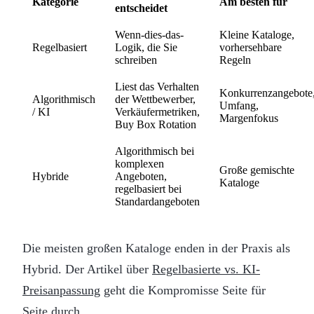
Kategorie
Am besten für
entscheidet
Wenn-dies-das-
Kleine Kataloge,
Regelbasiert
Logik, die Sie
vorhersehbare
schreiben
Regeln
Liest das Verhalten
Konkurrenzangebote
Algorithmisch
der Wettbewerber,
Umfang,
/ KI
Verkäufermetriken,
Margenfokus
Buy Box Rotation
Algorithmisch bei
komplexen
Große gemischte
Hybride
Angeboten,
Kataloge
regelbasiert bei
Standardangeboten
Die meisten großen Kataloge enden in der Praxis als
Hybrid. Der Artikel über
Regelbasierte vs. KI-
Preisanpassung
geht die Kompromisse Seite für
Seite durch.