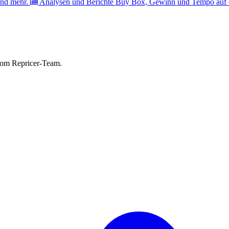
nd mehr.
Analysen und Berichte
Buy Box, Gewinn und Tempo auf e
vom Repricer-Team.