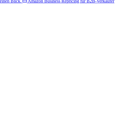
inen Blick.
Amazon Business
Repricing für B2B-Verkäufer