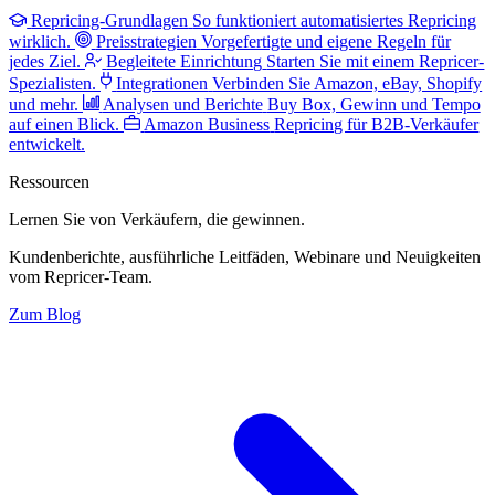
Repricing-Grundlagen
So funktioniert automatisiertes Repricing
wirklich.
Preisstrategien
Vorgefertigte und eigene Regeln für
jedes Ziel.
Begleitete Einrichtung
Starten Sie mit einem Repricer-
Spezialisten.
Integrationen
Verbinden Sie Amazon, eBay, Shopify
und mehr.
Analysen und Berichte
Buy Box, Gewinn und Tempo
auf einen Blick.
Amazon Business
Repricing für B2B-Verkäufer
entwickelt.
Ressourcen
Lernen Sie von Verkäufern,
die gewinnen.
Kundenberichte, ausführliche Leitfäden, Webinare und Neuigkeiten
vom Repricer-Team.
Zum Blog