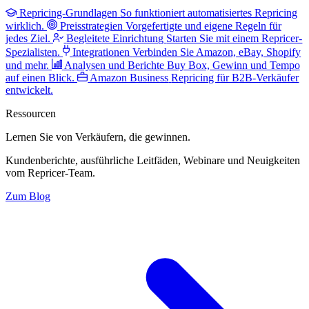
Repricing-Grundlagen
So funktioniert automatisiertes Repricing
wirklich.
Preisstrategien
Vorgefertigte und eigene Regeln für
jedes Ziel.
Begleitete Einrichtung
Starten Sie mit einem Repricer-
Spezialisten.
Integrationen
Verbinden Sie Amazon, eBay, Shopify
und mehr.
Analysen und Berichte
Buy Box, Gewinn und Tempo
auf einen Blick.
Amazon Business
Repricing für B2B-Verkäufer
entwickelt.
Ressourcen
Lernen Sie von Verkäufern,
die gewinnen.
Kundenberichte, ausführliche Leitfäden, Webinare und Neuigkeiten
vom Repricer-Team.
Zum Blog