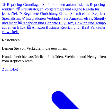
Repricing-Grundlagen
So funktioniert automatisiertes Repricing
wirklich.
Preisstrategien
Vorgefertigte und eigene Regeln für
jedes Ziel.
Begleitete Einrichtung
Starten Sie mit einem Repricer-
Spezialisten.
Integrationen
Verbinden Sie Amazon, eBay, Shopify
und mehr.
Analysen und Berichte
Buy Box, Gewinn und Tempo
auf einen Blick.
Amazon Business
Repricing für B2B-Verkäufer
entwickelt.
Ressourcen
Lernen Sie von Verkäufern,
die gewinnen.
Kundenberichte, ausführliche Leitfäden, Webinare und Neuigkeiten
vom Repricer-Team.
Zum Blog