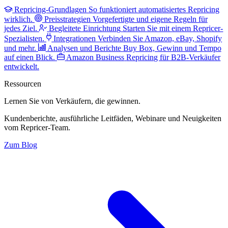
Repricing-Grundlagen
So funktioniert automatisiertes Repricing
wirklich.
Preisstrategien
Vorgefertigte und eigene Regeln für
jedes Ziel.
Begleitete Einrichtung
Starten Sie mit einem Repricer-
Spezialisten.
Integrationen
Verbinden Sie Amazon, eBay, Shopify
und mehr.
Analysen und Berichte
Buy Box, Gewinn und Tempo
auf einen Blick.
Amazon Business
Repricing für B2B-Verkäufer
entwickelt.
Ressourcen
Lernen Sie von Verkäufern,
die gewinnen.
Kundenberichte, ausführliche Leitfäden, Webinare und Neuigkeiten
vom Repricer-Team.
Zum Blog