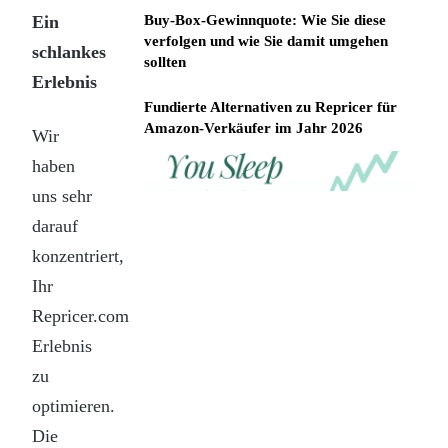
Ein
Buy-Box-Gewinnquote: Wie Sie diese
verfolgen und wie Sie damit umgehen
schlankes
sollten
Erlebnis
Fundierte Alternativen zu Repricer für
Amazon-Verkäufer im Jahr 2026
Wir
haben
REPRICER
Win
Your
uns sehr
competitor
the
drops
darauf
Buy
price
Box
at
konzentriert,
2am.
while
Ihr
Repricer.com
you
reacts
Repricer.com
sleep
in
seconds.
Erlebnis
zu
optimieren.
Die