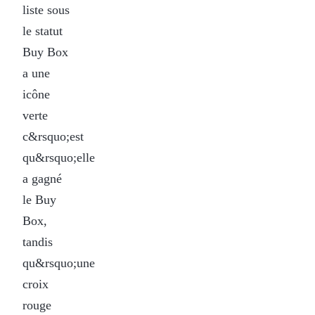
liste sous
le statut
Buy Box
a une
icône
verte
c&rsquo;est
qu&rsquo;elle
a gagné
le Buy
Box,
tandis
qu&rsquo;une
croix
rouge