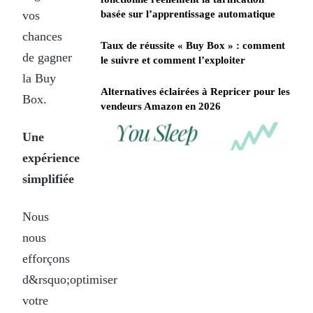
vos
basée sur l’apprentissage automatique
chances
Taux de réussite « Buy Box » : comment
de gagner
le suivre et comment l’exploiter
la Buy
Alternatives éclairées à Repricer pour les
Box.
vendeurs Amazon en 2026
Une
REPRICER
Win
Your
competitor
expérience
the
drops
Buy
simplifiée
price
Box
at
2am.
while
Nous
Repricer.com
you
reacts
nous
sleep
in
seconds.
efforçons
d&rsquo;optimiser
votre