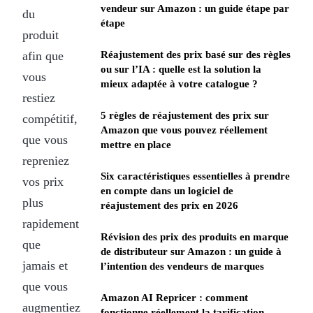
vendeur sur Amazon : un guide étape par
du
étape
produit
afin que
Réajustement des prix basé sur des règles
ou sur l’IA : quelle est la solution la
vous
mieux adaptée à votre catalogue ?
restiez
5 règles de réajustement des prix sur
compétitif,
Amazon que vous pouvez réellement
que vous
mettre en place
repreniez
Six caractéristiques essentielles à prendre
vos prix
en compte dans un logiciel de
plus
réajustement des prix en 2026
rapidement
Révision des prix des produits en marque
que
de distributeur sur Amazon : un guide à
jamais et
l’intention des vendeurs de marques
que vous
Amazon AI Repricer : comment
augmentiez
fonctionne réellement la tarification