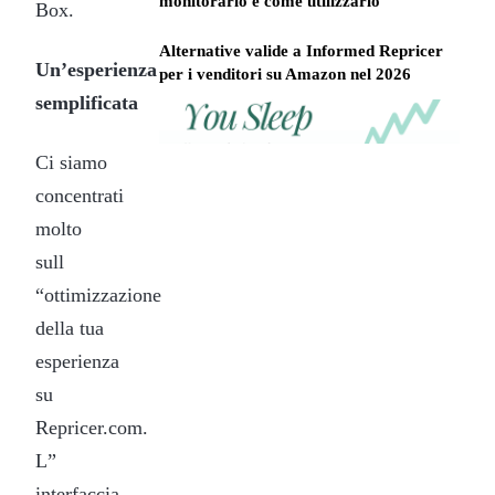
monitorarlo e come utilizzarlo
Box.
Alternative valide a Informed Repricer
Un’esperienza
per i venditori su Amazon nel 2026
semplificata
REPRICER
Win
Your
competitor
the
Ci siamo
drops
Buy
price
concentrati
Box
at
molto
2am.
while
Repricer.com
sull
you
reacts
sleep
in
“ottimizzazione
seconds.
della tua
esperienza
su
Repricer.com.
L”
interfaccia