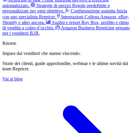
automatizzato.
Strategie di prezzo
Regole predefinite e
personalizzate per ogni obiettivo.
Configurazione assistita
Inizia
con uno specialista Repricer.
Integrazioni
Collega Amazon, eBay,
Shopify e altro ancora.
Analisi e report
Buy Box, profitto e ritmo
di vendita a colpo d’occhio.
Amazon Business
Repricing pensato
per i venditori B2B.
Risorse
Impara dai venditori
che stanno vincendo.
Storie dei clienti, guide approfondite, webinar e le ultime novità dal
team Repricer.
Vai al blog