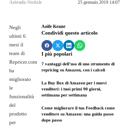
Azienda
›
Notizie
25 gennaio 2019 14:07
Aoife Keane
Negli
Condividi questo articolo
ultimi 6
mesi il
team di
I più popolari
Repricer.com
7 vantaggi dell’uso di uno strumento di
ha
repricing su Amazon, con i calcoli
migliorato
La Buy Box di Amazon per i nuovi
le
venditori: i tuoi primi 90 giorni,
settimana per settimana
funzionalità
del
Come migliorare il tuo Feedback come
prodotto
venditore su Amazon: una guida passo
dopo passo
per