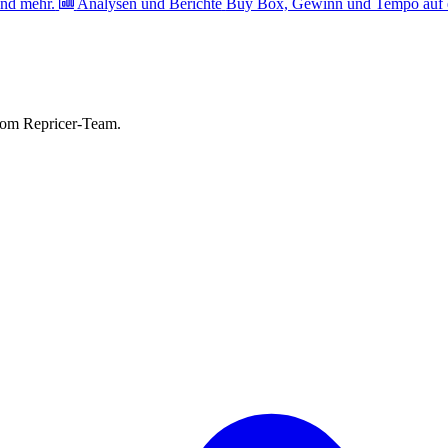
nd mehr.
Analysen und Berichte
Buy Box, Gewinn und Tempo auf e
vom Repricer-Team.