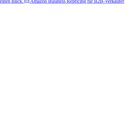
inen Blick.
Amazon Business
Repricing für B2B-Verkäufer